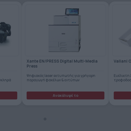
Xante EN/PRESS Digital Multi-Media
Valiani 
Press
Ψηφιακός laser εκτυπωτής για γρήγορη
Ευέλικτη
σκληρά
παραγωγή φακέλων & εντύπων
τροφοδοσ
Ανακάλυψέ το