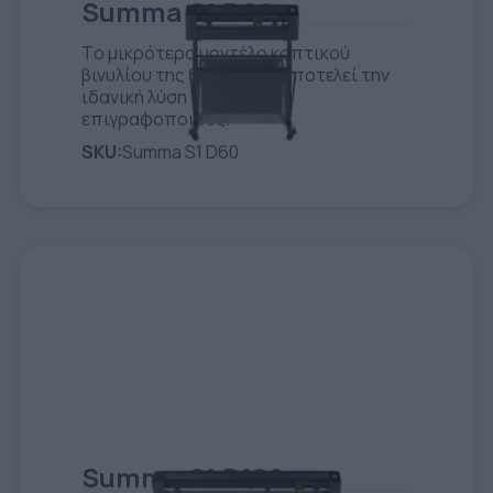
Summa S1 D60
Tο μικρότερο μοντέλο κοπτικού
βινυλίου της Summa και αποτελεί την
ιδανική λύση για νέους
επιγραφοποιούς.
SKU:
Summa S1 D60
Summa S1 D120