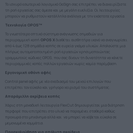
Το ισχυρό εσωτερικό λογισμικό GoSign σας επιτρέπει να διαχειρίζεστε
τη ροή εργασίας σας άμεσα και με μεγάλη ευελιξία. Οι λειτουργίες
μπορούν να ρυθμιστούν κατάλληλα ανάλογα με την εκάστοτε εργασία.
Τεχνολογία OPOS™
Το γνωστότερο οπτικό σύστημα ανάγνωσης σημαδιών για
περιγραμμική κοπή
OPOS X
διαθέτει αισθητήρα ικανό να αναγνωρίσει
από 4 έως 128 σημάδια κοπής σε ευρεία γκάμα υλικών. Απολαύστε μια
πλήρως αυτοματοποιημένη ροή εργασιών χρησιμοποιώντας
γραμμωτούς κώδικες OPOS, που σας δίνουν τη δυνατότητα να κάνετε
περιγραμμικές κοπές πολλών εργασιών χωρίς καμία παρέμβαση.
Εργονομική οθόνη αφής
Control panel αφής με νέο σχεδιασμό του μενού επιλογών που
επιτρέπει τον εύκολο και γρήγορο χειρισμό του συστήματος.
Απαράμιλλη ακρίβεια κοπής
Χάρις στη μοναδική λειτουργία FlexCut δημιουργείται μια διάτρηση
περφορέ που επιτρέπει στο υλικό να παραμένει σταθερό καθώς
προχωρά στο μηχάνημα αλλά και να μπορεί να κόβεται εύκολα σε
μεμονωμένα κομμάτια.
Παρακολούθηση για απόλυτη ακρίβεια