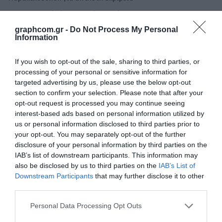
Το αποκλειστικό τύμπανο μετάδοσης κίνησης MicroSprocket™ της
Summa, σε συνδυασμό με ισχυρούς σερβοκινητήρες, προσφέρει την
graphcom.gr -
Do Not Process My Personal
απόλυτη ακρίβεια κοπής. Το υλικό συγκρατείται και δέχεται
Information
ελεγχόμενη πίεση καθώς προχωρά και εγγυάται ακριβής
παρακολούθηση μήκους έως και 8 μέτρων.
If you wish to opt-out of the sale, sharing to third parties, or
Συνδεσιμότητα Ethernet, USB και WiFi
processing of your personal or sensitive information for
targeted advertising by us, please use the below opt-out
Πολλοί υπολογιστές μπορούν να ελέγχουν ένα κοπτικό σε ένα δίκτυο
μέσω Ethernet, USB ή WiFi. Επίσης, ένα καλώδιο crossover μπορεί να
section to confirm your selection. Please note that after your
χρησιμοποιηθεί για απευθείας σύνδεση - για μεγαλύτερες ταχύτητες
opt-out request is processed you may continue seeing
επικοινωνίας και μετάδοσης δεδομένων.
interest-based ads based on personal information utilized by
us or personal information disclosed to third parties prior to
Βελτιωμένη ευκολία χρήσης
your opt-out. You may separately opt-out of the further
Τα μηχανικά ρυθμιζόμενα μέρη επισημαίνονται με γαλάζιο χρώμα,
disclosure of your personal information by third parties on the
επιτρέποντας στον χειριστή γρήγορες αναλλαγές. Επίσης, η αλλαγή
IAB’s list of downstream participants. This information may
εργαλείων για γρήγορη ρύθμιση της επόμενης εργασίας είναι πλέον
also be disclosed by us to third parties on the
IAB’s List of
παιχνίδι.
Downstream Participants
that may further disclose it to other
third parties.
OPOS Xtra για να κόψετε τις εγγενείς λεπτομέρειες
Το σύστημα αισθητήρων OPOS διαβάζει γρήγορα τα σημάδια και
Personal Data Processing Opt Outs
εξισσοποπεί αυτόματα τα περοθώρια. Επιπλέον, η λειτουργία OPOS
Xtra είναι ιδιαίτερα ωφέλιμη για την επεξεργασία μικρών εργασιών