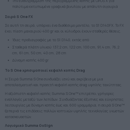
Την ευθυγράμμιση της περιγραμμικής κοπής με OPOS X για
πολύτιμα εκτυπωμένα γραφικά βινυλίου με απόλυτη σιγουριά
Σειρά S One FX
Σε αυτή τη σειρά, υπάρχει ένα διαθέσιμο μοντέλο, το S1 D140FX. Το FX
έχει πίεση μαχαιριού 400 gr και οι κύλινδροι έχουν σταθερές θέσεις.
Ίδιες προδιαγραφές με το S1 D140, εκτός από:
Σταθερά πλάτη υλικού: 137,2 cm, 122 cm, 100 cm, 91,4 cm, 76,2
cm, 61 cm, 50 cm, 40 cm, 28 cm
Δύναμη κοπής 400 gr
Το S One χρησιμοποιεί κεφαλή κοπής Drag
Η Σειρά Summa S One συνδυάζει ισχύ και ακρίβεια με μια
αποτελεσματική και προσιτή κεφαλή κοπής drag υψηλής ταχύτητας.
Η αξιόπιστη κεφαλή κοπής Summa S One™ επιτρέπει γρήγορες
εναλλαγές μεταξύ των λεπίδων. Συνδυάζοντας έξυπνες και εύχρηστες
λειτουργίες με δύναμη κοπής έως και 600 γραμμάρια, η σειρά S One™
ξεπερνά τις επιδόσεις πολλών κοπτικών υψηλής τεχνολογίας γνωστών
κατασκευαστών.
Λογισμικό Summa GoSign