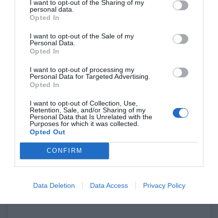
I want to opt-out of the Sharing of my
αυτοκόλλητων, εντοπίζοντας αλλαγές καμπυλότητας με μεγαλύτερη
personal data.
Opted In
ακρίβεια από ποτέ.
Σύστημα μετάδοσης κίνησης τελευταίας τεχνολογίας
I want to opt-out of the Sale of my
Personal Data.
Το σύστημα μετάδοσης κίνησης S One, διασφαλίζει ότι το κοπτικό
Opted In
μπορεί να δουλεύει σε υψηλές ταχύτητες, ακόμη και στις πιο δύσκολες
καμπύλες.
I want to opt-out of processing my
Personal Data for Targeted Advertising.
Opted In
I want to opt-out of Collection, Use,
Retention, Sale, and/or Sharing of my
Personal Data that Is Unrelated with the
Purposes for which it was collected.
Opted Out
CONFIRM
Data Deletion
Data Access
Privacy Policy