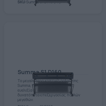
SKU:
Summa S1 D140 (FX)
Summa S1 D160
Το μεγαλύτερο κοπτικό ρολού της
Summa, προσφέροντας μεγάλη
ευελιξία στη ροή εργασίας με
δυνατότητα επεξεργασίας πολλών
μεγεθών.