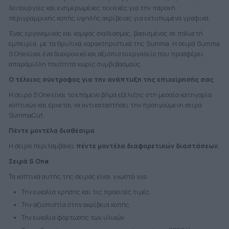
λειτουργίες και ενημερωμένες τεχνικές για την παροχή
περιγραμμικής κοπής υψηλής ακρίβειας για εκτυπωμένα γραφικά.
Ένας εργονομικός και κομψός σχεδιασμός, βασισμένος σε πολυετή
εμπειρία, με τα θρυλικά χαρακτηριστικά της Summa. Η σειρά Summa
S One είναι ένα διαχρονικό και αξιόπιστο εργαλείο που προσφέρει
απαράμιλλη ποιότητα χωρίς συμβιβασμούς.
Ο τέλειος σύντροφος για την ανάπτυξη της επιχείρησής σας
Η σειρά S One είναι το επόμενο βήμα εξέλιξης στη μεσαία κατηγορία
κοπτικών και έρχεται να αντικαταστήσει την προηγούμενη σειρά
SummaCut.
Πέντε μοντέλα διαθέσιμα
Η σειρά περιλαμβάνει
πέντε μοντέλα διαφορετικών διαστάσεων.
Σειρά S One
Τα κοπτικά αυτής της σειράς είναι γνωστά για:
Την ευκολία χρήσης και τις προσιτές τιμές
Την αξιοπιστία στην ακρίβεια κοπής
Την ευκολία φόρτωσης των υλικών