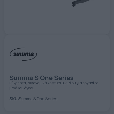
ΕΤΙΚΈΤΑ - ΕΎΚΑΜΠΤΗ ΣΥΣΚΕΥΑΣΊΑ
ΕΡΓΑΛΕΊΑ - ΑΞΕΣΟΥΆΡ
ΤΕΧΝΙΚΆ ΣΧΈΔΙΑ
ΒΟΗΘΗΤΙΚΌΣ ΕΞΟΠΛΙΣΜΌΣ
ΚΑΤΑ ΠΑΡΑΓΓΕΛΊΑ
ΜΕΤΑΧΕΙΡΙΣΜΈΝΑ
Summa S One Series
Εύχρηστα, οικονομικά κοπτικά βινυλίου για εργασίες
μεγάλου όγκου.
SKU:
Summa S One Series