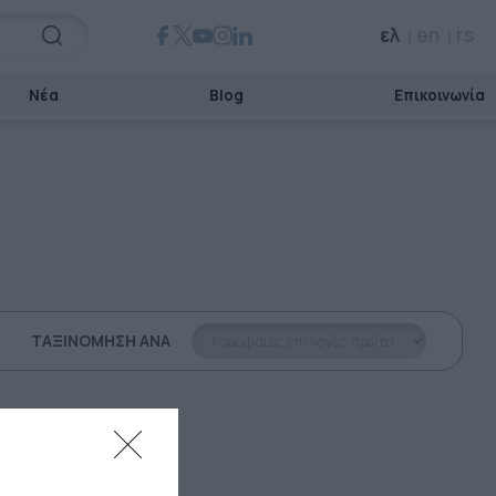
ελ
en
rs
Νέα
Blog
Επικοινωνία
ΤΑΞΙΝΌΜΗΣΗ ΑΝΆ