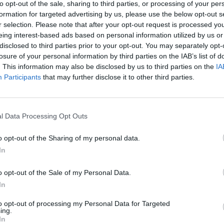
to opt-out of the sale, sharing to third parties, or processing of your per
formation for targeted advertising by us, please use the below opt-out s
r selection. Please note that after your opt-out request is processed y
eing interest-based ads based on personal information utilized by us or
disclosed to third parties prior to your opt-out. You may separately opt-
losure of your personal information by third parties on the IAB’s list of
. This information may also be disclosed by us to third parties on the
IA
Participants
that may further disclose it to other third parties.
PRESS Digital Multi-Media Press
l Data Processing Opt Outs
laser εκτυπωτής για γρήγορη παραγωγή φακέλων &
o opt-out of the Sharing of my personal data.
In
Ανακάλυψέ το
o opt-out of the Sale of my Personal Data.
In
to opt-out of processing my Personal Data for Targeted
ing.
In