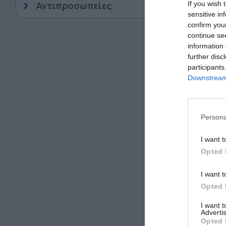
Αντιπροσωπείες
If you wish 
sensitive in
confirm you
continue se
information 
further disc
participants
Downstream 
Xante EN/
Persona
Ψηφιακός 
εντύπων
I want t
Opted 
I want t
Opted 
I want 
Advertis
Opted 