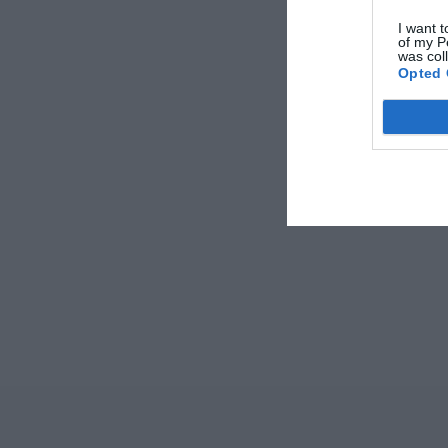
I want t
of my P
was col
Opted 