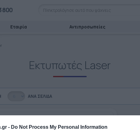
3 800
Εταιρία
Αντιπροσωπείες
er
Εκτυπωτές Laser
Η
ΑΝΆ ΣΕΛΊΔΑ
.gr -
Do Not Process My Personal Information