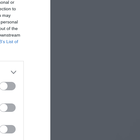
sonal or
ection to
ou may
 personal
out of the
 downstream
B’s List of