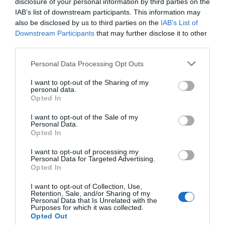
disclosure of your personal information by third parties on the
IAB’s list of downstream participants. This information may
also be disclosed by us to third parties on the
IAB’s List of
Downstream Participants
that may further disclose it to other
third parties.
Personal Data Processing Opt Outs
I want to opt-out of the Sharing of my
personal data.
Opted In
HP PageWide XL Pro 8200 MFP
I want to opt-out of the Sale of my
Personal Data.
Ο ταχύτερος large-format εκτυπωτής πολλαπλών λειτουργιών,
Opted In
για γραφικά και αφίσες σύντομου χρόνου
I want to opt-out of processing my
Personal Data for Targeted Advertising.
Ανακάλυψέ το
Opted In
I want to opt-out of Collection, Use,
Retention, Sale, and/or Sharing of my
Personal Data that Is Unrelated with the
Purposes for which it was collected.
Opted Out