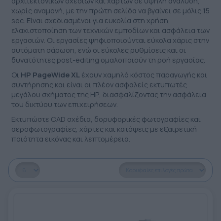
αρχιτεκτονικών σχεδίων και χαρτών σε υψηλή ανάλυση,
ΕΤΙΚΈΤΑ - ΕΎΚΑΜΠΤΗ ΣΥΣΚΕΥΑΣΊΑ
χωρίς αναμονή, με την πρώτη σελίδα να βγαίνει σε μόλις 15
ΕΡΓΑΛΕΊΑ - ΑΞΕΣΟΥΆΡ
sec. Είναι σχεδιασμένοι για ευκολία στη χρήση,
ΤΕΧΝΙΚΆ ΣΧΈΔΙΑ
ελαχιστοποίηση των τεχνικών εμποδίων και ασφάλεια των
ΒΟΗΘΗΤΙΚΌΣ ΕΞΟΠΛΙΣΜΌΣ
εργασιών. Οι εργασίες ψηφιοποιούνται εύκολα χάρις στην
αυτόματη σάρωση, ενώ οι εύκολες ρυθμίσεις και οι
ΚΑΤΑ ΠΑΡΑΓΓΕΛΊΑ
δυνατότητες post-editing ομαλοποιούν τη ροή εργασίας.
Οι
HP PageWide XL
έχουν χαμηλό κόστος παραγωγής και
ΜΕΤΑΧΕΙΡΙΣΜΈΝΑ
συντήρησης και είναι οι πλέον ασφαλείς εκτυπωτές
μεγάλου σχήματος της ΗΡ, διασφαλίζοντας την ασφάλεια
του δικτύου των επιχειρήσεων.
Εκτυπώστε CAD σχέδια, δορυφορικές φωτογραφίες και
αεροφωτογραφίες, χάρτες και κατόψεις με εξαιρετική
ποιότητα εικόνας και λεπτομέρεια.