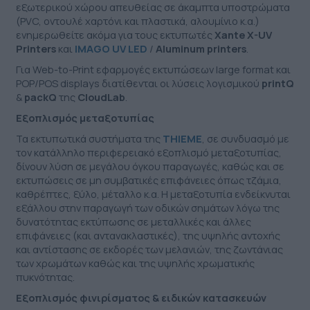
εξωτερικού χώρου απευθείας σε άκαμπτα υποστρώματα
(PVC, οντουλέ χαρτόνι και πλαστικά, αλουμίνιο κ.α.)
ενημερωθείτε ακόμα για τους εκτυπωτές
Xante X-UV
Printers
και
IMAGO UV LED
/
Aluminum printers
.
Για Web-to-Print εφαρμογές εκτυπώσεων large format και
POP/POS displays διατίθενται οι λύσεις λογισμικού
printQ
&
packQ
της
CloudLab
.
Εξοπλισμός μεταξοτυπίας
Τα εκτυπωτικά συστήματα της
THIEME
, σε συνδυασμό με
τον κατάλληλο περιφερειακό εξοπλισμό μεταξοτυπίας,
δίνουν λύση σε μεγάλου όγκου παραγωγές, καθώς και σε
εκτυπώσεις σε μη συμβατικές επιφάνειες όπως τζάμια,
καθρέπτες, ξύλο, μέταλλο κ.α. Η μεταξοτυπία ενδείκνυται
εξάλλου στην παραγωγή των οδικών σημάτων λόγω της
δυνατότητας εκτύπωσης σε μεταλλικές και άλλες
επιφάνειες (και αντανακλαστικές), της υψηλής αντοχής
και αντίστασης σε εκδορές των μελανιών, της ζωντάνιας
των χρωμάτων καθώς και της υψηλής χρωματικής
πυκνότητας.
Εξοπλισμός φινιρίσματος & ειδικών κατασκευών