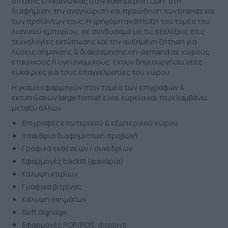
οπτικής επικοινωνίας στην καθημερινή ζωή: στη
ΕΤΙΚΈΤΑ - ΕΎΚΑΜΠΤΗ ΣΥΣΚΕΥΑΣΊΑ
διαφήμιση, την αναγνώριση και προώθηση των brands και
ΕΡΓΑΛΕΊΑ - ΑΞΕΣΟΥΆΡ
των προϊόντων τους. Η γρήγορη ανάπτυξη του τομέα του
ΤΕΧΝΙΚΆ ΣΧΈΔΙΑ
λιανικού εμπορίου, σε συνδυασμό με τις εξελίξεις στις
ΒΟΗΘΗΤΙΚΌΣ ΕΞΟΠΛΙΣΜΌΣ
τεχνολογίες εκτύπωσης και την αυξημένη ζήτηση για
λύσεις σήμανσης & διακόσμησης on-demand σε χώρους
ΚΑΤΑ ΠΑΡΑΓΓΕΛΊΑ
εταιρικούς ή υγειονομικούς, έχουν δημιουργήσει νέες
ευκαιρίες για τους επαγγελματίες του χώρου.
ΜΕΤΑΧΕΙΡΙΣΜΈΝΑ
Η γκάμα εφαρμογών στον τομέα των επιγραφών &
εκτυπώσεων large format είναι ευρεία και περιλαμβάνει
μεταξύ άλλων:
Επιγραφές εσωτερικού & εξωτερικού χώρου
Υπαίθρια διαφημιστική προβολή
Γραφικά εκθέσεων / συνεδρίων
Εφαρμογές backlit (φανάρια)
Κάλυψη κτιρίων
Γραφικά βιτρίνας
Κάλυψη οχημάτων
Soft Signage
Εφαρμογές POP/POS, displays