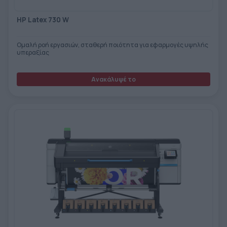
HP Latex 730 W
Ομαλή ροή εργασιών, σταθερή ποιότητα για εφαρμογές υψηλής
υπεραξίας
Ανακάλυψέ το