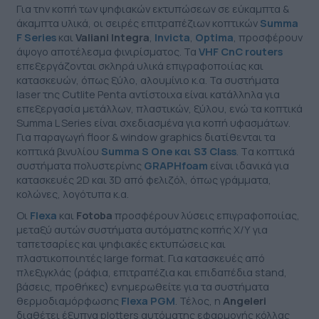
Για την κοπή των ψηφιακών εκτυπώσεων σε εύκαμπτα &
άκαμπτα υλικά, οι σειρές επιτραπέζιων κοπτικών
Summa
F Series
και
Valiani Integra
,
Invicta
,
Optima
, προσφέρουν
άψογο αποτέλεσμα φινιρίσματος. Τα
VHF CnC routers
επεξεργάζονται σκληρά υλικά επιγραφοποιίας και
κατασκευών, όπως ξύλο, αλουμίνιο κ.α. Τα συστήματα
laser της Cutlite Penta αντίστοιχα είναι κατάλληλα για
επεξεργασία μετάλλων, πλαστικών, ξύλου, ενώ τα κοπτικά
Summa L Series είναι σχεδιασμένα για κοπή υφασμάτων.
Για παραγωγή floor & window graphics διατίθενται τα
κοπτικά βινυλίου
Summa S One και S3 Class
. Tα κοπτικά
συστήματα πολυστερίνης
GRAPHfoam
είναι ιδανικά για
κατασκευές 2D και 3D από φελιζόλ, όπως γράμματα,
κολώνες, λογότυπα κ.α.
Οι
Flexa
και
Fotoba
προσφέρουν λύσεις επιγραφοποιίας,
μεταξύ αυτών συστήματα αυτόματης κοπής Χ/Υ για
ταπετσαρίες και ψηφιακές εκτυπώσεις και
πλαστικοποιητές large format. Για κατασκευές από
πλεξιγκλάς (ράφια, επιτραπέζια και επιδαπέδια stand,
βάσεις, προθήκες) ενημερωθείτε για τα συστήματα
θερμοδιαμόρφωσης
Flexa PGM
. Τέλος, η
Angeleri
διαθέτει έξυπνα plotters αυτόματης εφαρμογής κόλλας