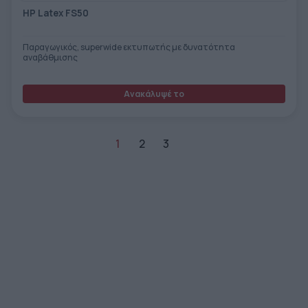
HP Latex FS50
Παραγωγικός, superwide εκτυπωτής με δυνατότητα
αναβάθμισης
Ανακάλυψέ το
1
2
3