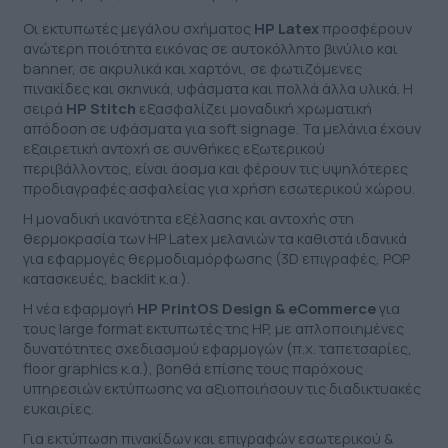
Οι εκτυπωτές μεγάλου σχήματος
HP Latex
προσφέρουν
ανώτερη ποιότητα εικόνας σε αυτοκόλλητο βινύλιο και
banner, σε ακρυλικά και χαρτόνι, σε φωτιζόμενες
πινακίδες και σκηνικά, υφάσματα και πολλά άλλα υλικά. Η
σειρά
HP Stitch
εξασφαλίζει μοναδική χρωματική
απόδοση σε υφάσματα για soft signage. Τα μελάνια έχουν
εξαιρετική αντοχή σε συνθήκες εξωτερικού
περιβάλλοντος, είναι άοσμα και φέρουν τις υψηλότερες
προδιαγραφές ασφαλείας για χρήση εσωτερικού χώρου.
Η μοναδική ικανότητα εξέλασης και αντοχής στη
θερμοκρασία των HP Latex μελανιών τα καθιστά ιδανικά
για εφαρμογές θερμοδιαμόρφωσης (3D επιγραφές, POP
κατασκευές, backlit κ.α.).
Η νέα εφαρμογή
HP PrintOS Design & eCommerce
για
τους large format εκτυπωτές της HP, με απλοποιημένες
δυνατότητες σχεδιασμού εφαρμογών (π.χ. ταπετσαρίες,
floor graphics κ.α.), βοηθά επίσης τους παρόχους
υπηρεσιών εκτύπωσης να αξιοποιήσουν τις διαδικτυακές
ευκαιρίες.
Για εκτύπωση πινακίδων και επιγραφών εσωτερικού &