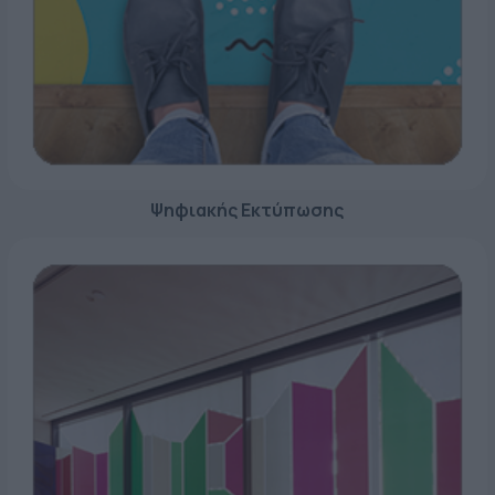
ΕΤΙΚΈΤΑ - ΕΎΚΑΜΠΤΗ ΣΥΣΚΕΥΑΣΊΑ
ΕΡΓΑΛΕΊΑ - ΑΞΕΣΟΥΆΡ
ΤΕΧΝΙΚΆ ΣΧΈΔΙΑ
ΒΟΗΘΗΤΙΚΌΣ ΕΞΟΠΛΙΣΜΌΣ
ΚΑΤΑ ΠΑΡΑΓΓΕΛΊΑ
ΜΕΤΑΧΕΙΡΙΣΜΈΝΑ
Ψηφιακής Εκτύπωσης