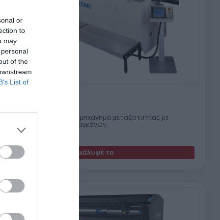
sonal or
ection to
ou may
 personal
out of the
 downstream
B’s List of
eme 5000
ρως αυτόματο, επίπεδο μηχάνημα μεταξοτυπίας με
ιστρεφόμενο σύστημα δαγκάνων.
Ανακάλυψέ το