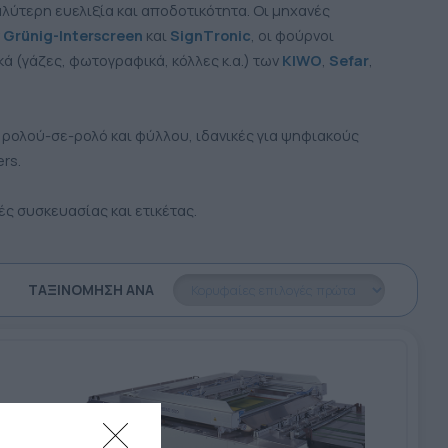
λύτερη ευελιξία και αποδοτικότητα. Οι μηχανές
ν
Grünig-Interscreen
και
SignΤronic
, οι φούρνοι
κά (γάζες, φωτογραφικά, κόλλες κ.α.) των
KIWO
,
Sefar
,
 ρολού-σε-ρολό και φύλλου, ιδανικές για ψηφιακούς
rs.
ς συσκευασίας και ετικέτας.
ΤΑΞΙΝΌΜΗΣΗ ΑΝΆ