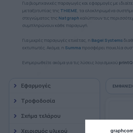
Για βιομηχανικές παραγωγές και εφαρμογές με ιδιαίτ
μεταξοτυπίας της
THIEME
, τα ολοκληρωμένα συστήμ
στεγνώματος της
Natgraph
καλύπτουν τις περισσότε
συμπληρώνουν κάθε παραγωγή.
Για μικρές παραγωγές ετικέτας, η
Bagel Systems
διαθ
εκτυπωτές. Ακόμα, η
Summa
προσφέρει ποικιλία συστη
Ενημερωθείτε ακόμα για τις λύσεις λογισμικού
print
Εφαρμογές
ΕΜΦΆΝΙΣ
Τροφοδοσία
Σχήμα τελάρου
Χειρισμός υλικού
graphcom