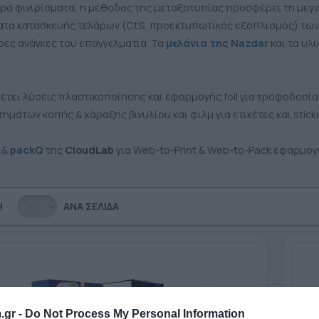
ερα φινιρίσματα, η μέθοδος της μεταξοτυπίας προσφέρει τη μεγα
ατα κατασκευής τελάρων (CtS, προεκτυπωτικός εξοπλισμός) τω
ρες ανάγκες του επαγγελματία. Τα
μελάνια της Nazdar
και τα υλι
έτει λύσεις πλαστικοποίησης και εφαρμογής foil για τροφοδοσία
μάτων κοπής & χάραξης βινυλίου και φιλμ για ετικέτες και sticke
Q
&
packQ
της
CloudLab
για Web-to-Print & Web-to-Pack εφαρμογέ
Η
ΑΝΆ ΣΕΛΊΔΑ
.gr -
Do Not Process My Personal Information