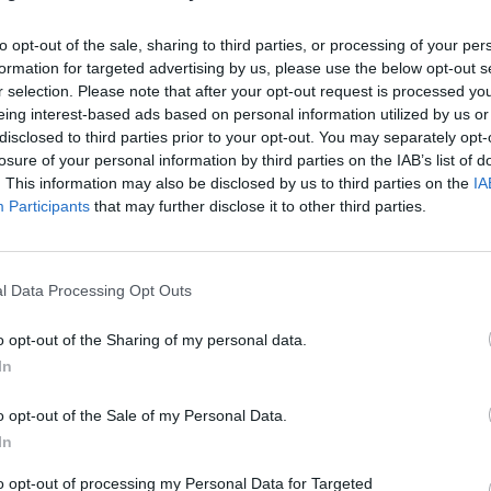
to opt-out of the sale, sharing to third parties, or processing of your per
formation for targeted advertising by us, please use the below opt-out s
r selection. Please note that after your opt-out request is processed y
eing interest-based ads based on personal information utilized by us or
disclosed to third parties prior to your opt-out. You may separately opt-
losure of your personal information by third parties on the IAB’s list of
. This information may also be disclosed by us to third parties on the
IA
Participants
that may further disclose it to other third parties.
rnish 3D Web
Thi
κή λύση παραγωγής φινιρίσματος τροφοδοσίας
Πλή
περ
l Data Processing Opt Outs
Ανακάλυψέ το
o opt-out of the Sharing of my personal data.
In
o opt-out of the Sale of my Personal Data.
In
to opt-out of processing my Personal Data for Targeted