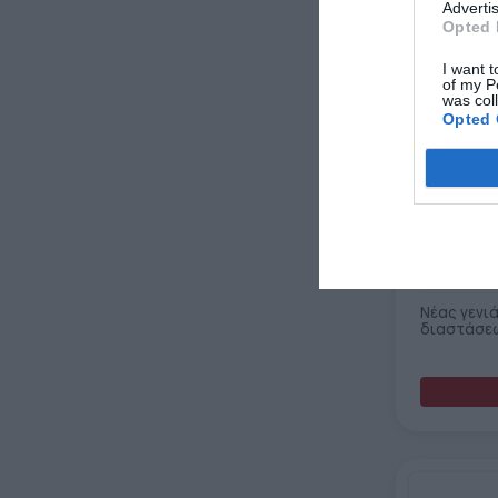
Advertis
Opted 
I want t
of my P
was col
Opted 
STM-ONE
Νέας γενιά
διαστάσε