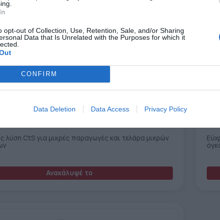
ing.
In
o opt-out of Collection, Use, Retention, Sale, and/or Sharing
ersonal Data that Is Unrelated with the Purposes for which it
lected.
Out
CONFIRM
Data Deletion
Data Access
Privacy Policy
Sum
ς λύση CtS για μικρές παραγωγές και τελάρα μικρών
Εύχ
ων
όγκ
Ανακάλυψέ το