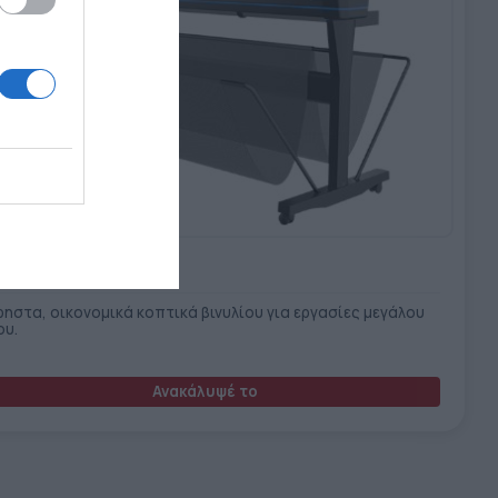
ma S One Series
ρηστα, οικονομικά κοπτικά βινυλίου για εργασίες μεγάλου
ου.
Ανακάλυψέ το