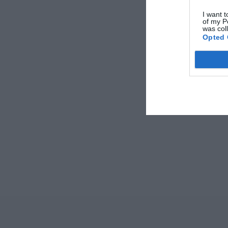
I want t
of my P
was col
Opted 