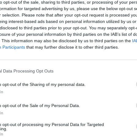
to opt-out of the sale, sharing to third parties, or processing of your per
formation for targeted advertising by us, please use the below opt-out s
r selection. Please note that after your opt-out request is processed y
eing interest-based ads based on personal information utilized by us or
disclosed to third parties prior to your opt-out. You may separately opt-
losure of your personal information by third parties on the IAB’s list of
. This information may also be disclosed by us to third parties on the
IA
Participants
that may further disclose it to other third parties.
Lite
Fle
l Data Processing Opt Outs
ό επαγγελματικό σύστημα για λαμινάρισμα,
Σύσ
η, αυτοκόλλητα διπλής όψεως, ταινίες μεταφοράς,
καν
o opt-out of the Sharing of my personal data.
VC.
In
Ανακάλυψέ το
o opt-out of the Sale of my Personal Data.
In
to opt-out of processing my Personal Data for Targeted
ing.
In