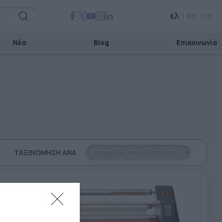
ελ
en
rs
Νέα
Blog
Επικοινωνία
ΤΑΞΙΝΌΜΗΣΗ ΑΝΆ