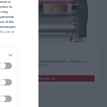
sonal or
ection to
ou may
 personal
out of the
 downstream
B’s List of
xa Millennium
τημα θερμής και ψυχρής πλαστικοποίησης, ιδανικό για
ονικές και μεγάλες παραγωγές.
Ανακάλυψέ το