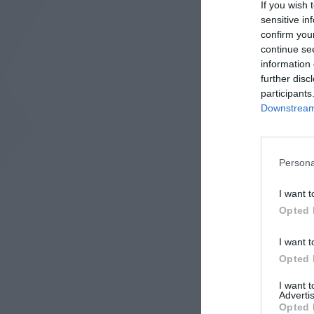
If you wish 
sensitive in
confirm you
continue se
information 
further disc
participants
Downstream 
Flexa Easy
Persona
Οικονομικ
επικόλλησ
I want t
έγχρωμο P
Opted 
I want t
Opted 
I want 
Advertis
Opted 