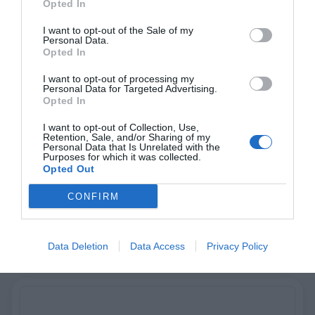
Opted In
I want to opt-out of the Sale of my
Personal Data.
Opted In
I want to opt-out of processing my
Personal Data for Targeted Advertising.
Opted In
I want to opt-out of Collection, Use,
Retention, Sale, and/or Sharing of my
Personal Data that Is Unrelated with the
Purposes for which it was collected.
HP Latex 730
Opted Out
Παραγωγικότητα & ανώτερη ποιότητα εκτύπωσης
CONFIRM
Ανακάλυψέ το
Data Deletion
Data Access
Privacy Policy