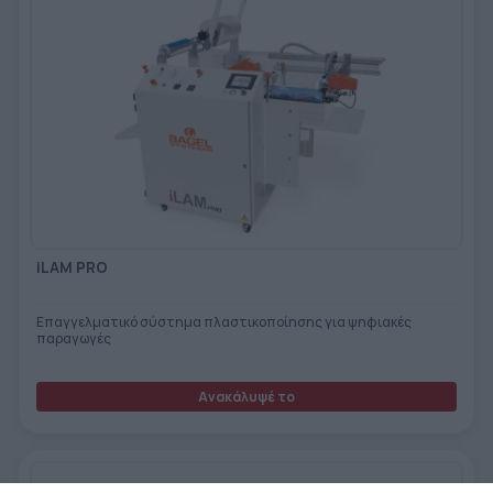
iLAM PRO
Επαγγελματικό σύστημα πλαστικοποίησης για ψηφιακές
παραγωγές
Ανακάλυψέ το