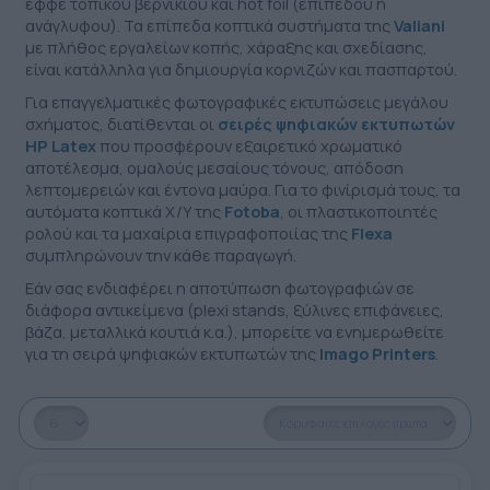
εφφέ τοπικού βερνικιού και hot foil (επίπεδου ή
ανάγλυφου). Τα επίπεδα κοπτικά συστήματα της
Valiani
με πλήθος εργαλείων κοπής, χάραξης και σχεδίασης,
είναι κατάλληλα για δημιουργία κορνιζών και πασπαρτού.
Για επαγγελματικές φωτογραφικές εκτυπώσεις μεγάλου
σχήματος, διατίθενται οι
σειρές ψηφιακών εκτυπωτών
HP Latex
που προσφέρουν εξαιρετικό χρωματικό
αποτέλεσμα, ομαλούς μεσαίους τόνους, απόδοση
λεπτομερειών και έντονα μαύρα. Για το φινίρισμά τους, τα
αυτόματα κοπτικά X/Y της
Fotoba
, οι πλαστικοποιητές
ρολού και τα μαχαίρια επιγραφοποιίας της
Flexa
συμπληρώνουν την κάθε παραγωγή.
Εάν σας ενδιαφέρει η αποτύπωση φωτογραφιών σε
διάφορα αντικείμενα (plexi stands, ξύλινες επιφάνειες,
βάζα, μεταλλικά κουτιά κ.α.), μπορείτε να ενημερωθείτε
για τη σειρά ψηφιακών εκτυπωτών της
Imago Printers
.