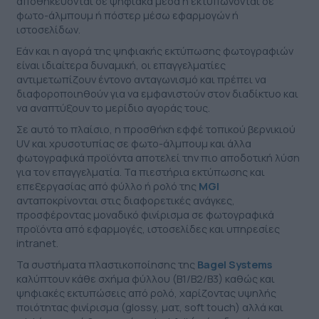
αποθηκεύονται σε ψηφιακά μέσα ή εκτυπώνονται σε
ΕΤΙΚΈΤΑ - ΕΎΚΑΜΠΤΗ ΣΥΣΚΕΥΑΣΊΑ
φωτο-άλμπουμ ή πόστερ μέσω εφαρμογών ή
ΕΡΓΑΛΕΊΑ - ΑΞΕΣΟΥΆΡ
ιστοσελίδων.
ΤΕΧΝΙΚΆ ΣΧΈΔΙΑ
Εάν και η αγορά της ψηφιακής εκτύπωσης φωτογραφιών
ΒΟΗΘΗΤΙΚΌΣ ΕΞΟΠΛΙΣΜΌΣ
είναι ιδιαίτερα δυναμική, οι επαγγελματίες
αντιμετωπίζουν έντονο ανταγωνισμό και πρέπει να
ΚΑΤΑ ΠΑΡΑΓΓΕΛΊΑ
διαφοροποιηθούν για να εμφανιστούν στον διαδίκτυο και
να αναπτύξουν το μερίδιο αγοράς τους.
ΜΕΤΑΧΕΙΡΙΣΜΈΝΑ
Σε αυτό το πλαίσιο, η προσθήκη εφφέ τοπικού βερνικιού
UV και χρυσοτυπίας σε φωτο-άλμπουμ και άλλα
φωτογραφικά προϊόντα αποτελεί την πιο αποδοτική λύση
για τον επαγγελματία. Τα πιεστήρια εκτύπωσης και
επεξεργασίας από φύλλο ή ρολό της
MGI
ανταποκρίνονται στις διαφορετικές ανάγκες,
προσφέροντας μοναδικό φινίρισμα σε φωτογραφικά
προϊόντα από εφαρμογές, ιστοσελίδες και υπηρεσίες
intranet.
Τα συστήματα πλαστικοποίησης της
Bagel Systems
καλύπτουν κάθε σχήμα φύλλου (Β1/Β2/Β3) καθώς και
ψηφιακές εκτυπώσεις από ρολό, χαρίζοντας υψηλής
ποιότητας φινίρισμα (glossy, ματ, soft touch) αλλά και