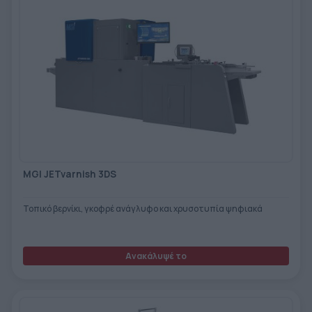
MGI JETvarnish 3DS
Τοπικό βερνίκι, γκοφρέ ανάγλυφο και χρυσοτυπία ψηφιακά
Ανακάλυψέ το