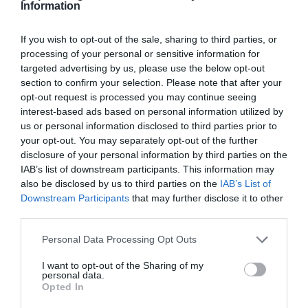
Information
If you wish to opt-out of the sale, sharing to third parties, or
processing of your personal or sensitive information for
targeted advertising by us, please use the below opt-out
section to confirm your selection. Please note that after your
opt-out request is processed you may continue seeing
interest-based ads based on personal information utilized by
us or personal information disclosed to third parties prior to
your opt-out. You may separately opt-out of the further
disclosure of your personal information by third parties on the
Σύστημα Ελέγχου Ενέργειας (I.E.C.S) & Μονάδες Ανάκτησης
Θερμότητας
IAB’s list of downstream participants. This information may
also be disclosed by us to third parties on the
IAB’s List of
Το Σύστημα Ελέγχου Ενέργειας και οι Μονάδες Ανάκτησης
Downstream Participants
that may further disclose it to other
Θερμότητας μειώνουν δραματικά το λειτουργικό κόστος των
στεγνωτηρίων αέρος για εκτυπώσεις με μελάνια διαλύτη.
third parties.
Ανακάλυψέ το
Personal Data Processing Opt Outs
I want to opt-out of the Sharing of my
personal data.
Opted In