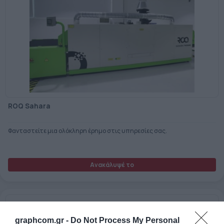
ROQ Sahara
Φανταστείτε μια ολόκληρη έρημο στις υπηρεσίες σας.
Ανακάλυψέ το
graphcom.gr -
Do Not Process My Personal