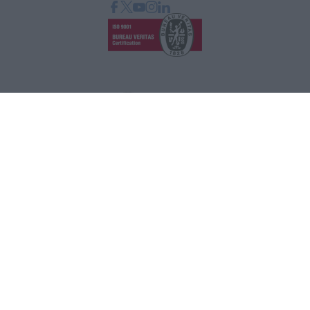
GRAPHCOM ΛΥΣΕΙΣ ΨΗΦΙΑΚΩΝ ΕΚΤΥΠΩΣΕΩΝ ΕΠΕ
Όθωνος 41, 173 43 Άγιος Δημήτριος Αττική
210 98 23 800
info@graphcom.gr
GRAPHCOM.RS