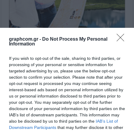
ΕΤΙΚΈΤΑ - ΕΎΚΑΜΠΤΗ ΣΥΣΚΕΥΑΣΊΑ
ΕΡΓΑΛΕΊΑ - ΑΞΕΣΟΥΆΡ
ΤΕΧΝΙΚΆ ΣΧΈΔΙΑ
ΒΟΗΘΗΤΙΚΌΣ ΕΞΟΠΛΙΣΜΌΣ
ΚΑΤΑ ΠΑΡΑΓΓΕΛΊΑ
graphcom.gr -
Do Not Process My Personal
Information
ΜΕΤΑΧΕΙΡΙΣΜΈΝΑ
Συνθετικά Χαρτιά & Φιλμ
If you wish to opt-out of the sale, sharing to third parties, or
processing of your personal or sensitive information for
targeted advertising by us, please use the below opt-out
section to confirm your selection. Please note that after your
opt-out request is processed you may continue seeing
interest-based ads based on personal information utilized by
us or personal information disclosed to third parties prior to
your opt-out. You may separately opt-out of the further
disclosure of your personal information by third parties on the
IAB’s list of downstream participants. This information may
also be disclosed by us to third parties on the
IAB’s List of
Downstream Participants
that may further disclose it to other
third parties.