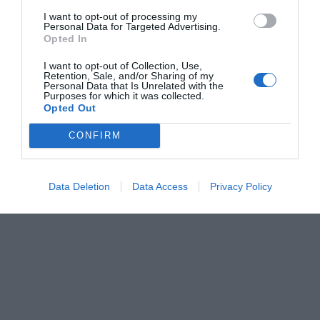
I want to opt-out of processing my
Personal Data for Targeted Advertising.
Opted In
TENSOCHECK 200
I want to opt-out of Collection, Use,
Retention, Sale, and/or Sharing of my
Personal Data that Is Unrelated with the
Purposes for which it was collected.
Ψηφιακός μετρητής τεντώματος τελάρου
Opted Out
CONFIRM
Ανακάλυψέ το
Data Deletion
Data Access
Privacy Policy