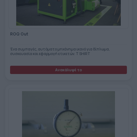
ΕΤΙΚΈΤΑ - ΕΎΚΑΜΠΤΗ ΣΥΣΚΕΥΑΣΊΑ
ΕΡΓΑΛΕΊΑ - ΑΞΕΣΟΥΆΡ
ΤΕΧΝΙΚΆ ΣΧΈΔΙΑ
ΒΟΗΘΗΤΙΚΌΣ ΕΞΟΠΛΙΣΜΌΣ
ROQ Out
ΚΑΤΑ ΠΑΡΑΓΓΕΛΊΑ
ΜΕΤΑΧΕΙΡΙΣΜΈΝΑ
Ένα συμπαγές, αυτόματο μηχάνημα ικανό για δίπλωμα,
συσκευασία και εφαρμογή ετικετών. T SHIRT
Ανακάλυψέ το