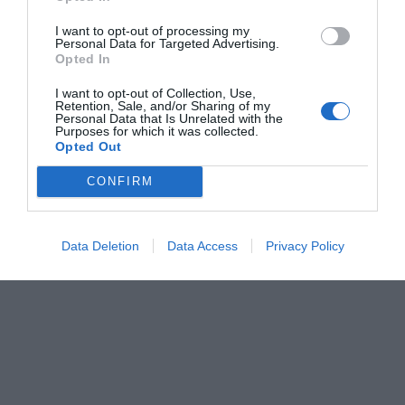
I want to opt-out of processing my
Personal Data for Targeted Advertising.
Opted In
I want to opt-out of Collection, Use,
Retention, Sale, and/or Sharing of my
Personal Data that Is Unrelated with the
Purposes for which it was collected.
Opted Out
CONFIRM
Data Deletion
Data Access
Privacy Policy
Εκτυπωτές Laser