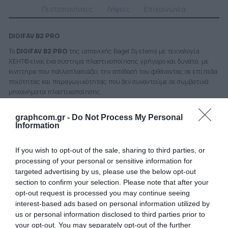
Πιστοποιήσεις
Λήψεις
Επικοινωνία
DIGIFAV
B2
PRO
Το
DIGIFAV
B2
PRO
της ισπανικής Bagel Systems με τεχνολογία
XEHT© είναι ένα σύστημα πλαστικοποίησης γρήγορο και δυνατό, με
κινητήρα που πολλαπλασιάζει την απόδοσή του φθάνοντας σε επίπεδα
ποιότητας και παραγωγικότητας που δεν συναντούμε σε συμβατικά
μηχανήματα πλαστικοποίησης.
Διαθέτει νέας γενιάς σύστημα τροφοδοσίας με αυτόματη διόρθωση και
graphcom.gr -
Do Not Process My Personal
ένα ισχυρό σύστημα ισιώματος φύλλων. Ό, τι κι αν θέλετε να
Information
πλαστικοποιήσετε, με το DIGIFAV B2 PRO είναι δυνατό.
ΠΛΕΟΝΕΚΤΗΜΑΤΑ
If you wish to opt-out of the sale, sharing to third parties, or
Εξαιρετική ποιότητα
processing of your personal or sensitive information for
targeted advertising by us, please use the below opt-out
Ενσωματώνοντας την καλύτερη τεχνολογία πλαστικοποίησης στην
section to confirm your selection. Please note that after your
αγορά, το DIGIFAV B2 PRO προσφέρει απαράμιλλη ομοιομορφία
opt-out request is processed you may continue seeing
φινιρίσματος. Το θερμαινόμενο σύστημα κυλίνδρων λαδιού εξασφαλίζει
interest-based ads based on personal information utilized by
ομοιόμορφη κατανομή και διατήρηση της θερμοκρασίας σε ολόκληρη
την επιφάνεια του κυλίνδρου. Το «έξυπνο» πρόγραμμα θερμοκρασίας
us or personal information disclosed to third parties prior to
και τα ποιοτικά εξαρτήματα προστατεύουν από την υπερθέρμανση.
your opt-out. You may separately opt-out of the further