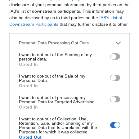
disclosure of your personal information by third parties on the
Στιβαρό
IAB’s list of downstream participants. This information may
Χάρις στη στιβαρή και συμπαγή κατασκευή του, η ευθυγράμμιση των
also be disclosed by us to third parties on the
IAB’s List of
κυλίνδρων του DIGIFAV B2 PRO είναι εγγυημένη για μια ζωή. Το πατάρι
Downstream Participants
that may further disclose it to other
τροφοδοσίας χωρητικότητας έως 200 κιλών, η πίεση του κυλίνδρου
third parties.
που φτάνει τα 100,5 Newton/mm και η ικανότητα διαχείρισης φιλμ
έως 75μm είναι αποδείξεις της ανθεκτικής κατασκευής του
Personal Data Processing Opt Outs
συστήματος.
I want to opt-out of the Sharing of my
Εύχρηστο
personal data.
Opted In
Το ρυθμιζόμενο ύψος, η περιστρεφόμενη οθόνη αφής με λειτουργία
αυτόματης εκκίνησης, το γρήγορο σύστημα φόρτωσης φιλμ, η
I want to opt-out of the Sale of my
αυτόματη ρύθμιση θερμοκρασίας και ο έλεγχος ασφαλείας πολλαπλών
Personal Data.
συστημάτων εξασφαλίζουν γρήγορη εκκίνηση και παραγωγή.
Opted In
©
XEHT
Παραγωγικότητα
I want to opt-out of processing my
Personal Data for Targeted Advertising.
©
Το
X
-treme
E
fficient
H
eat
T
ransfer (XEHT
) είναι το πιο προηγμένο και
Opted In
ισχυρό σύστημα θέρμανσης σήμερα. Αναπτύχθηκε σε συνεργασία με το
I want to opt-out of Collection, Use,
τμήμα R&D της Derprosa (TI) και επιτρέπει πολύ πιο ομαλή διαδικασία
Retention, Sale, and/or Sharing of my
πλαστικοποίησης, υψηλότερες ταχύτητες και ποιοτικά φινιρίσματα.
Personal Data that Is Unrelated with the
Purposes for which it was collected.
Ο καλύτερος εξοπλισμός για τα προϊόντα SoftTouch και Hot
Opted Out