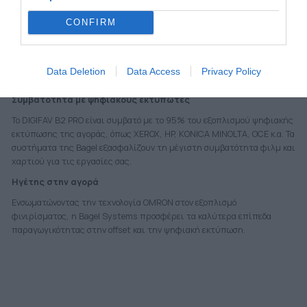
Stamp
CONFIRM
Τα συστήματα Bagel και τα φιλμ Soft Touch συνδυάζονται άψογα για
την παροχή των βέλτιστων λύσεων στις υπάρχουσες μηχανές
ψηφιακών εκτυπώσεων. H Bagel ενσωματώνει και αναπτύσσει επίσης
τις τελευταίες τεχνολογίες στο ψηφιακό hot Stamp στα συστήματά
Data Deletion
Data Access
Privacy Policy
της.
Συμβατότητα με ψηφιακούς εκτυπωτές
Το DIGIFAV B2 PRO είναι συμβατό με το 95% του εξοπλισμού ψηφιακής
εκτύπωσης της αγοράς, όπως XEROX, HP, KONICA MINOLTA, OCE κ.α. Τα
συστήματα της Bagel εξασφαλίζουν τη μέγιστη συμβατότητα φιλμ και
χαρτιού για τις εργασίες σας.
Ηγέτης στην αγορά
Ενσωματώνοντας την τεχνολογία OMRON στον εξοπλισμό
φινιρίσματος, η Bagel Systems προσφέρει τα καλύτερα επίπεδα
παραγωγικότητας στην offset και την ψηφιακή εκτύπωση.