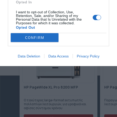
Opted In
I want to opt-out of Collection, Use,
Retention, Sale, and/or Sharing of my
Related products
Personal Data that Is Unrelated with the
Purposes for which it was collected.
Opted Out
CONFIRM
Data Deletion
Data Access
Privacy Policy
HP PageWide XL Pro 8200 MFP
HP Pag
Ο ταχύτερος large-format εκτυπωτής
Παραγω
πολλαπλών λειτουργιών, για γραφικά και
λειτουρ
αφίσες σύντομου χρόνου