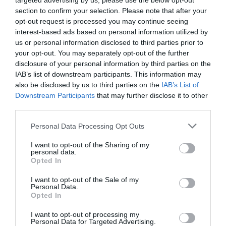
targeted advertising by us, please use the below opt-out
κόστος ελάχιστα λεπτά ανά τ.μ.
section to confirm your selection. Please note that after your
Αναλυτικά, το Excelagraphix 4800:
opt-out request is processed you may continue seeing
interest-based ads based on personal information utilized by
Ενσωματώνει την επαναστατική τεχνολογία κεφαλών Memjet
us or personal information disclosed to third parties prior to
Waterfall Printhead Technology® για υψηλής ποιότητας
your opt-out. You may separately opt-out of the further
παραγωγή, συνδυασμένη με την αξιοπιστία, την υποστήριξη και
disclosure of your personal information by third parties on the
την αποδοτικότητα της Xanté
IAB’s list of downstream participants. This information may
Προσφέρει γρήγορη εκτύπωση μονού περάσματος
also be disclosed by us to third parties on the
IAB’s List of
Διαθέτει πέντε σταθερές κεφαλές Memjet
Downstream Participants
that may further disclose it to other
Διαχειρίζεται φύλλα οντουλέ χαρτονιού και διπλωμένα κουτιά σε
third parties.
μέγιστο πλάτος 1,219m, 2,4m μήκος και 15,9mm πάχος
Εκτυπώνει απευθείας σε διπλωμένα και κολλημένα χαρτοκιβώτια,
Personal Data Processing Opt Outs
καθώς και έτοιμα κομμένα φύλλα
I want to opt-out of the Sharing of my
Προσφέρει γρήγορη αλλαγή εργασιών χωρίς καθαρισμό
personal data.
Καταργεί τα κλισέ φλεξογραφίας και το αρχικό κόστος
Opted In
Οδηγείται από το πρόγραμμα Xanté iQueue που αυτοματοποιεί τις
I want to opt-out of the Sale of my
διαδικασίες προεκτύπωσης, προσφέρει ανεξάρτητες χρωματικές
Personal Data.
ρυθμίσεις πυκνότητας (CMYK), προσομοίωση spot χρωμάτων,
Opted In
προ-κοστολόγηση εργασίας κ.α.
I want to opt-out of processing my
Δυνατότητα πλήρους προσωποποίησης με εκτύπωση μεταβλητών
Personal Data for Targeted Advertising.
δεδομένων σε κανονικές ταχύτητες