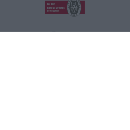
GRAPHCOM DIGITAL PRINTING SOLUTIONS LTD
41 Othonos, 173 43 Agios Dimitrios Attica
+30 210 98 23 800
info@graphcom.gr
GRAPHCOM.RS
Savska 19, ulaz II Beograd - Serbia