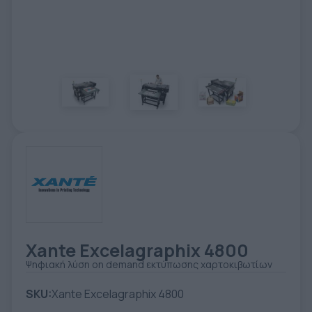
TOOLS - ACCESSORIES
TECHNICAL DRAWINGS
AUXILIARY EQUIPMENT
CUSTOM ORDER
USED EQUIPMENT
Xante Excelagraphix 4800
Ψηφιακή λύση on demand εκτύπωσης χαρτοκιβωτίων
SKU:
Xante Excelagraphix 4800