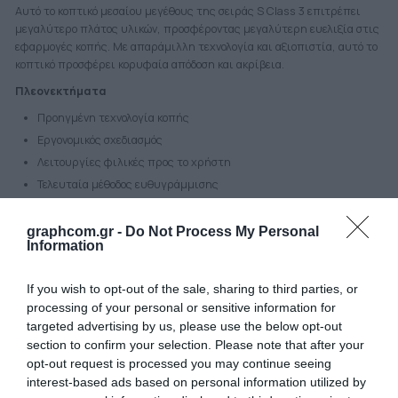
Αυτό το κοπτικό μεσαίου μεγέθους της σειράς S Class 3 επιτρέπει
μεγαλύτερο πλάτος υλικών, προσφέροντας μεγαλύτερη ευελιξία στις
εφαρμογές κοπής. Με απαράμιλλη τεχνολογία και αξιοπιστία, αυτό το
κοπτικό προσφέρει κορυφαία απόδοση και ακρίβεια.
Πλεονεκτήματα
Προηγμένη τεχνολογία κοπής
Εργονομικός σχεδιασμός
Λειτουργίες φιλικές προς το χρήστη
Τελευταία μέθοδος ευθυγράμμισης
Θρυλική απόδοση παρακολούθησης
Επιλογές συνδεσιμότητας
graphcom.gr -
Do Not Process My Personal
Information
Λογισμικό Summa GoSign
Τεχνολογία tangential ή drag knife
If you wish to opt-out of the sale, sharing to third parties, or
Ενδεικτική λυχνία
processing of your personal or sensitive information for
Προηγμένη λειτουργία throughcut
targeted advertising by us, please use the below opt-out
Αναγνώριση σημαδιών εγγραφής από κάμερα ή αισθητήρα
section to confirm your selection. Please note that after your
Λειτουργία barcode για αυτοματισμό
opt-out request is processed you may continue seeing
interest-based ads based on personal information utilized by
Λειτουργία Twin X