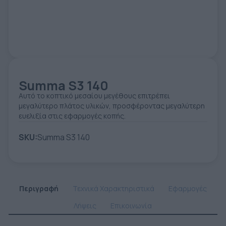
ΕΤΙΚΈΤΑ - ΕΎΚΑΜΠΤΗ ΣΥΣΚΕΥΑΣΊΑ
ΕΡΓΑΛΕΊΑ - ΑΞΕΣΟΥΆΡ
ΤΕΧΝΙΚΆ ΣΧΈΔΙΑ
ΒΟΗΘΗΤΙΚΌΣ ΕΞΟΠΛΙΣΜΌΣ
ΚΑΤΑ ΠΑΡΑΓΓΕΛΊΑ
ΜΕΤΑΧΕΙΡΙΣΜΈΝΑ
Summa S3 140
Αυτό το κοπτικό μεσαίου μεγέθους επιτρέπει
μεγαλύτερο πλάτος υλικών, προσφέροντας μεγαλύτερη
ευελιξία στις εφαρμογές κοπής.
SKU:
Summa S3 140
Περιγραφή
Τεχνικά Χαρακτηριστικά
Εφαρμογές
Λήψεις
Επικοινωνία