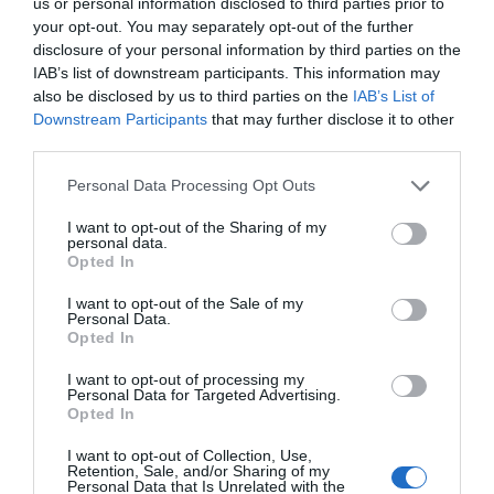
us or personal information disclosed to third parties prior to
Σύστημα roll-up
your opt-out. You may separately opt-out of the further
Βασικά Χαρακτηριστικά
disclosure of your personal information by third parties on the
IAB’s list of downstream participants. This information may
Το Summa S3 140 προσφέρει ακόμη μεγαλύτερη ευελιξία κοπής και
also be disclosed by us to third parties on the
IAB’s List of
αμέτρητες δημιουργικές δυνατότητες. Ανταπεξέλθετε στις
Downstream Participants
that may further disclose it to other
μεγαλύτερες δουλειές με ευκολία, καθώς χειρίζεται αβίαστα υλικά έως
third parties.
135 cm (+7 cm σε λειτουργία oversized). Ο συνδυασμός της
λειτουργίας barcode με τον κορυφαίο αισθητήρα OPOS σας επιτρέπει
Personal Data Processing Opt Outs
να έχετε τη μέγιστη παραγωγικότητα και ακρίβεια. Εξασφαλίζει
μεγαλύτερη και ακόμη πιο ακριβή ταχύτητα ανάγνωσης, αυξάνοντας
I want to opt-out of the Sharing of my
την παραγωγικότητα διατηρώντας παράλληλα αξιόπιστη την κοπή.
personal data.
Opted In
Το κοπτικό ρολού διαθέτει επίσης τις πιο πρόσφατες μεθόδους
ευθυγράμμισης και προηγμένες τεχνικές κοπής για να εξασφαλίσει
I want to opt-out of the Sale of my
άψογα άκρα και ακρίβεια στην κοπή γραφικών. Το κοπτικό λειτουργεί
Personal Data.
με απρόσκοπτη απόδοση, αυξάνοντας την παραγωγικότητά σας και
Opted In
απλοποιώντας τη ροή εργασίας σας.
I want to opt-out of processing my
Για να απλοποιήσετε ακόμα περισσότερο τη ροή εργασίας σας,
Personal Data for Targeted Advertising.
μπορείτε να επιλέξετε τη μονάδα roll-up, η οποία αναδιπλώνει ξανά τα
Opted In
επεξεργασμένα υλικά σας αντί να τα ρίχνει στο καλάθι.
I want to opt-out of Collection, Use,
Retention, Sale, and/or Sharing of my
Personal Data that Is Unrelated with the