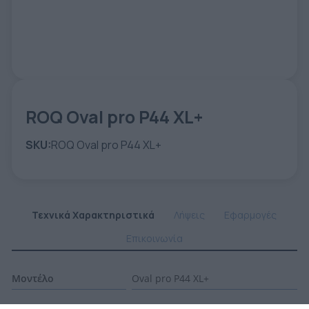
ΕΤΙΚΈΤΑ - ΕΎΚΑΜΠΤΗ ΣΥΣΚΕΥΑΣΊΑ
ΕΡΓΑΛΕΊΑ - ΑΞΕΣΟΥΆΡ
ΤΕΧΝΙΚΆ ΣΧΈΔΙΑ
ΒΟΗΘΗΤΙΚΌΣ ΕΞΟΠΛΙΣΜΌΣ
ΚΑΤΑ ΠΑΡΑΓΓΕΛΊΑ
ΜΕΤΑΧΕΙΡΙΣΜΈΝΑ
ROQ Oval pro P44 XL+
SKU:
ROQ Oval pro P44 XL+
Τεχνικά Χαρακτηριστικά
Λήψεις
Εφαρμογές
Επικοινωνία
Μοντέλο
Oval pro P44 XL+
Χρώματα
24 (μέγιστος αριθμός)