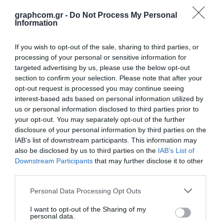
graphcom.gr -
Do Not Process My Personal
Παλέτες
44
Information
Συνδεσιμότητα
24 (μέγιστος αριθμός συνδέσεων
If you wish to opt-out of the sale, sharing to third parties, or
flash cure)
processing of your personal or sensitive information for
targeted advertising by us, please use the below opt-out
Ταχύτητα
900 κομμάτια/ώρα (μέγιστη)
section to confirm your selection. Please note that after your
opt-out request is processed you may continue seeing
Κατανάλωση
130 l/min + κατανάλωση της κάθε
interest-based ads based on personal information utilized by
πεπιεσμένου αέρα
κεφαλής εκτύπωσης (στα 7 bar)
us or personal information disclosed to third parties prior to
your opt-out. You may separately opt-out of the further
Κατανάλωση ρεύματος
13,5 kVA
disclosure of your personal information by third parties on the
IAB’s list of downstream participants. This information may
Διαστάσεις (ΜxΠxY)
19331mm x 4050mm x 2230mm
also be disclosed by us to third parties on the
IAB’s List of
(short), 22149mm x 4050mm x
Downstream Participants
that may further disclose it to other
2230mm (long)
third parties.
Βάρος
6023 kg (short), 6392 kg (long)
Personal Data Processing Opt Outs
I want to opt-out of the Sharing of my
personal data.