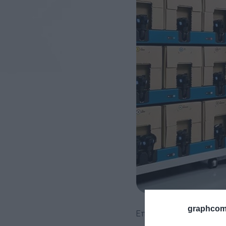
graphcom
Επίσημη παρουσίαση τη