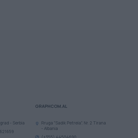
GRAPHCOM.AL
ograd - Serbia
Rruga "Sadik Petrela", Nr. 2 Tirana
- Albania
3621659
(+355) 44504690