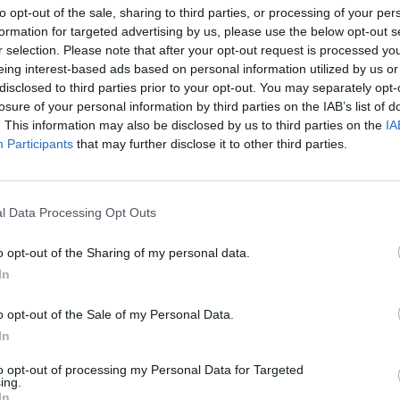
to opt-out of the sale, sharing to third parties, or processing of your per
ο
HP
Latex
Summit:
Transformation
with
Every
Print
, 11
Φε
formation for targeted advertising by us, please use the below opt-out s
ει ένα νέο κεφάλαιο καινοτομίας στην εκτύπωση μέσα από 
r selection. Please note that after your opt-out request is processed y
Latex
, που βρίσκεται στο επίκεντρο του χαρτοφυλακίου συ
eing interest-based ads based on personal information utilized by us or
γωγής.
disclosed to third parties prior to your opt-out. You may separately opt-
losure of your personal information by third parties on the IAB’s list of
 από κοντά την πλήρη γκάμα των Mid-Volume HP Latex συστ
. This information may also be disclosed by us to third parties on the
IA
της
νέας,
super
wide σειράς
HP
Latex
FS
με λευκό και δυν
Participants
that may further disclose it to other third parties.
λα διασφαλίζουν την επένδυση του επαγγελματία καθώς στ
α που ακολουθεί τις ανάγκες της επιχείρησης, αυξάνοντα
ιώνοντας το κόστος καθώς μεγαλώνει η παραγωγή.
l Data Processing Opt Outs
ριλαμβάνει ζωντανές επιδείξεις στους HP Latex εκτυπωτές,
 βιωσιμότητα και τις πιστοποιήσεις καθώς και ενημέρωση 
o opt-out of the Sharing of my personal data.
Professional Print Service Plans που προσφέρει η HP για τ
In
 στρατηγικής εξυπηρέτησης των πελατών.
o opt-out of the Sale of my Personal Data.
οφορίες και δηλώσεις συμμετοχής επικοινωνήστε μαζί μας (
In
to opt-out of processing my Personal Data for Targeted
ing.
Αφήστε το σχόλιό σας
In