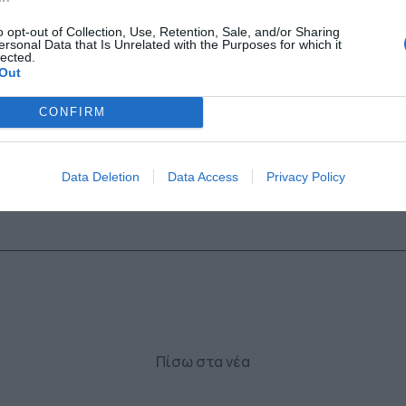
o opt-out of Collection, Use, Retention, Sale, and/or Sharing
ersonal Data that Is Unrelated with the Purposes for which it
lected.
Τίτλος:
Out
CONFIRM
Σχόλιο:
Data Deletion
Data Access
Privacy Policy
Πίσω στα νέα