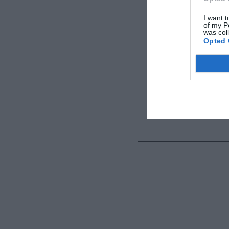
I want t
of my P
was col
Opted 