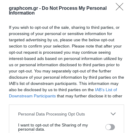
graphcom.gr -
Do Not Process My Personal
Περιγραφή
Τεχνικά Χαρακτηριστικά
Εφαρμογές
Information
Λήψεις
Επικοινωνία
If you wish to opt-out of the sale, sharing to third parties, or
processing of your personal or sensitive information for
Τα NSC74, NSC75, NSC76 και NSC77 είναι μελάνια μεταξοτυπίας ενός
targeted advertising by us, please use the below opt-out
συστατικού, που χρησιμοποιούνται για εκτύπωση επάνω σε ψηφιακές
section to confirm your selection. Please note that after your
εκτυπώσεις HP Indigo®. μπορούν να τυπωθούν κάτω από την εκτύπωση
opt-out request is processed you may continue seeing
Indigo ή σαν διαφανές προστατευτικό στρώμα πάνω από την
interest-based ads based on personal information utilized by
εκτύπωση.
us or personal information disclosed to third parties prior to
Μπορούν να πολυμεριστούν είτε με λυχνίες UV ατμών υδραργύρου
your opt-out. You may separately opt-out of the further
μεσαίας πίεσης, είτε με UV-LED λυχνίες 395 nm ισχύος 4W ή
disclosure of your personal information by third parties on the
μεγαλύτερης.
IAB’s list of downstream participants. This information may
also be disclosed by us to third parties on the
IAB’s List of
Υλικά εκτύπωσης:
Προεπεξεργασμένο πολυκαρβονικό (PC),
Downstream Participants
that may further disclose it to other
Προεπεξεργασμένος πολυεστέρας με επικάλυψη (Top Coated PET),
third parties.
Προεπεξεργασμένες μεμβράνες βινυλίου (PVC).
Personal Data Processing Opt Outs
I want to opt-out of the Sharing of my
personal data.