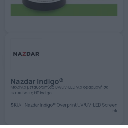
ΕΤΙΚΈΤΑ - ΕΎΚΑΜΠΤΗ ΣΥΣΚΕΥΑΣΊΑ
ΕΡΓΑΛΕΊΑ - ΑΞΕΣΟΥΆΡ
ΤΕΧΝΙΚΆ ΣΧΈΔΙΑ
ΒΟΗΘΗΤΙΚΌΣ ΕΞΟΠΛΙΣΜΌΣ
ΚΑΤΑ ΠΑΡΑΓΓΕΛΊΑ
ΜΕΤΑΧΕΙΡΙΣΜΈΝΑ
Nazdar Indigo®
Μελάνια μεταξοτυπίας UV/UV-LED για εφαρμογή σε
εκτυπώσεις HP Indigo
SKU:
Nazdar Indigo® Overprint UV/UV-LED Screen
Ink