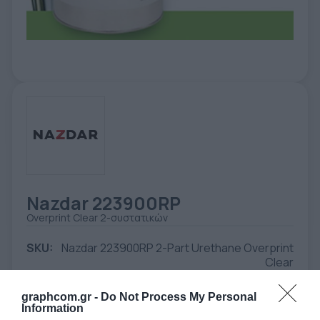
ΕΤΙΚΈΤΑ - ΕΎΚΑΜΠΤΗ ΣΥΣΚΕΥΑΣΊΑ
ΕΡΓΑΛΕΊΑ - ΑΞΕΣΟΥΆΡ
ΤΕΧΝΙΚΆ ΣΧΈΔΙΑ
ΒΟΗΘΗΤΙΚΌΣ ΕΞΟΠΛΙΣΜΌΣ
ΚΑΤΑ ΠΑΡΑΓΓΕΛΊΑ
ΜΕΤΑΧΕΙΡΙΣΜΈΝΑ
Nazdar 223900RP
Overprint Clear 2-συστατικών
SKU:
Nazdar 223900RP 2-Part Urethane Overprint
Clear
graphcom.gr -
Do Not Process My Personal
Information