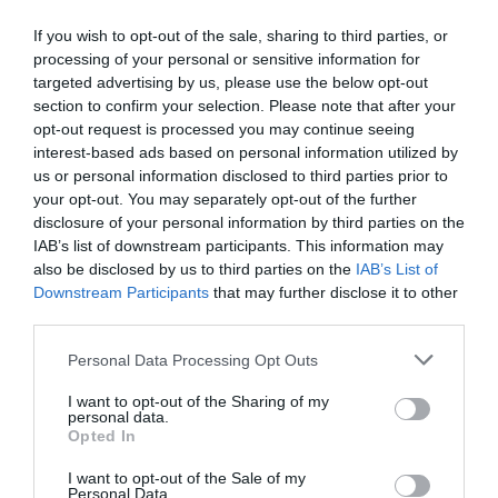
Περιγραφή
Τεχνικά Χαρακτηριστικά
Εφαρμογές
If you wish to opt-out of the sale, sharing to third parties, or
processing of your personal or sensitive information for
Λήψεις
Επικοινωνία
targeted advertising by us, please use the below opt-out
section to confirm your selection. Please note that after your
Το 223900RP 2-Part Urethane Overprint Clear έχει διαμορφωθεί ώστε
opt-out request is processed you may continue seeing
να προσφέρει εξαιρετική αντοχή σε εξωτερικές συνθήκες, καλή
interest-based ads based on personal information utilized by
χημική αντοχή και ευκαμψία. Παρέχει υψηλή γυαλάδα και φινίρισμα
us or personal information disclosed to third parties prior to
τύπου
“wet look”
. Το Urethane Clear έχει σχεδιαστεί για εκτύπωση
your opt-out. You may separately opt-out of the further
πάνω από μελάνια Nazdar, συμπεριλαμβανομένων των σειρών 9700 και
disclosure of your personal information by third parties on the
System 2.
IAB’s list of downstream participants. This information may
Υλικά εκτύπωσης:
Βινύλια cast Και calendered, επικαλυμμένοι
also be disclosed by us to third parties on the
IAB’s List of
πολυεστέρες και πολυκαρβονικά.
Downstream Participants
that may further disclose it to other
third parties.
Personal Data Processing Opt Outs
I want to opt-out of the Sharing of my
personal data.
Opted In
I want to opt-out of the Sale of my
Personal Data.