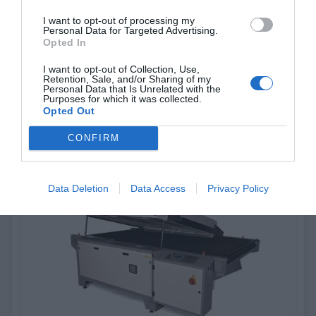
I want to opt-out of processing my
Personal Data for Targeted Advertising.
Ηλεκτρονικά UV
Opted In
I want to opt-out of Collection, Use,
Τα ηλεκτρονικά UV στεγνωτήρια Natgraph προσφέρουν
Retention, Sale, and/or Sharing of my
υψηλότερα επίπεδα ισχύος με σημαντικά μειωμένο λειτουργικό
Personal Data that Is Unrelated with the
κόστος.
Purposes for which it was collected.
Opted Out
Ανακάλυψέ το
CONFIRM
Data Deletion
Data Access
Privacy Policy