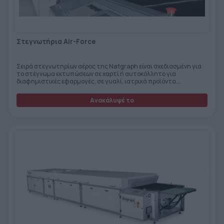
ΕΤΙΚΈΤΑ - ΕΎΚΑΜΠΤΗ ΣΥΣΚΕΥΑΣΊΑ
ΕΡΓΑΛΕΊΑ - ΑΞΕΣΟΥΆΡ
ΤΕΧΝΙΚΆ ΣΧΈΔΙΑ
ΒΟΗΘΗΤΙΚΌΣ ΕΞΟΠΛΙΣΜΌΣ
Στεγνωτήρια Air-Force
ΚΑΤΑ ΠΑΡΑΓΓΕΛΊΑ
Σειρά στεγνωτηρίων αέρος της Natgraph είναι σχεδιασμένη για
το στέγνωμα εκτυπώσεων σε χαρτί ή αυτοκόλλητο για
ΜΕΤΑΧΕΙΡΙΣΜΈΝΑ
διαφημιστικές εφαρμογές, σε γυαλί, ιατρικά προϊόντα,
υφάσματα, μέρη & εξαρτήματα αυτοκινήτων/αεροσκαφών κ.α.
Ανακάλυψέ το