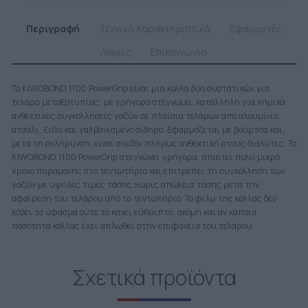
Περιγραφή
Τεχνικά Χαρακτηριστικά
Εφαρμογές
Λήψεις
Επικοινωνία
Το KIWOBOND 1100 PowerGrip είναι μια κόλλα δύο συστατικών για
τελάρα μεταξοτυπίας, με γρήγορο στέγνωμα, κατάλληλη για χημικά
ανθεκτικές συγκολλήσεις γαζών σε πλαίσια τελάρων από αλουμίνιο,
ατσάλι, ξύλο και γαλβανισμένο σίδηρο. Εφαρμόζεται με βούρτσα και,
μετά τη σκλήρυνση, είναι σχεδόν πλήρως ανθεκτική στους διαλύτες. Το
KIWOBOND 1100 PowerGrip στεγνώνει γρήγορα, απαιτεί πολύ μικρό
χρόνο παραμονής στο τεντωτήριο και επιτρέπει τη συγκόλληση των
γαζών με υψηλές τιμές τάσης χωρίς απώλεια τάσης μετά την
αφαίρεση του τελάρου από το τεντωτήριο. Το φιλμ της κόλλας δεν
κόβει το ύφασμα ούτε το κάνει εύθριπτο, ακόμη και αν κάποια
ποσότητα κόλλας έχει απλωθεί στην επιφάνεια του τελάρου.
Σχετικά προϊόντα