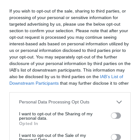
If you wish to opt-out of the sale, sharing to third parties, or
processing of your personal or sensitive information for
targeted advertising by us, please use the below opt-out
Περιγραφή
Τεχνικά Χαρακτηριστικά
Εφαρμογές
section to confirm your selection. Please note that after your
opt-out request is processed you may continue seeing
Λήψεις
Επικοινωνία
interest-based ads based on personal information utilized by
us or personal information disclosed to third parties prior to
your opt-out. You may separately opt-out of the further
Το Decolit 251 είναι ένα υψηλής ποιότητας ύφασμα με επικάλυψη M1
για την εκτύπωση μιας μεγάλης ποικιλίας διαφημιστικών εργαλείων
disclosure of your personal information by third parties on the
εσωτερικού χώρου μεγάλου μεγέθους: roll ups, kakemono, POS κ.λπ. Η
IAB’s list of downstream participants. This information may
σταθερότητα διαστάσεων αυτού του υφάσματος είναι εξαιρετική,
also be disclosed by us to third parties on the
IAB’s List of
αποτρέποντας το κατσάρωμα, και είναι 100% ανακυκλώσιμο.
Downstream Participants
that may further disclose it to other
third parties.
Personal Data Processing Opt Outs
I want to opt-out of the Sharing of my
personal data.
Opted In
I want to opt-out of the Sale of my
Personal Data.