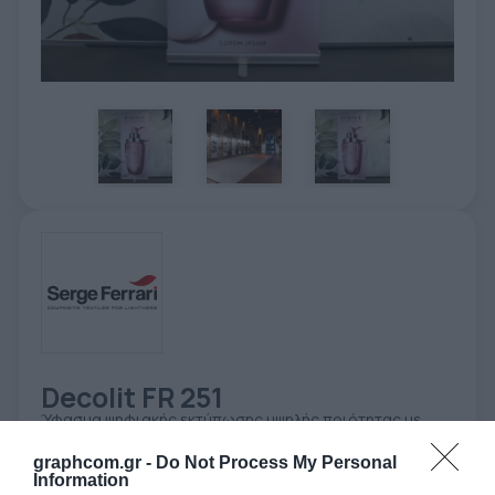
ΕΤΙΚΈΤΑ - ΕΎΚΑΜΠΤΗ ΣΥΣΚΕΥΑΣΊΑ
ΕΡΓΑΛΕΊΑ - ΑΞΕΣΟΥΆΡ
ΤΕΧΝΙΚΆ ΣΧΈΔΙΑ
ΒΟΗΘΗΤΙΚΌΣ ΕΞΟΠΛΙΣΜΌΣ
ΚΑΤΑ ΠΑΡΑΓΓΕΛΊΑ
ΜΕΤΑΧΕΙΡΙΣΜΈΝΑ
Decolit FR 251
Ύφασμα ψηφιακής εκτύπωσης υψηλής ποιότητας με
επικάλυψη M1 για εφαρμογές εσωτερικού χώρου
graphcom.gr -
Do Not Process My Personal
Information
SKU:
Decolit FR 251