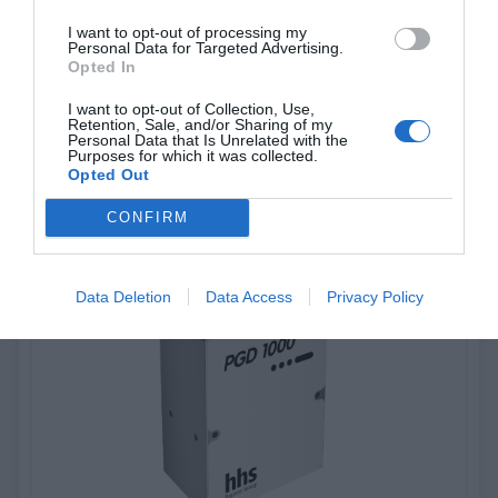
I want to opt-out of processing my
Personal Data for Targeted Advertising.
Xcheck Ανίχνευση ψυχρής κόλλας - LNT-300
Opted In
I want to opt-out of Collection, Use,
Xcheck Ανίχνευση ψυχρής κόλλας - LNT-300
Retention, Sale, and/or Sharing of my
Personal Data that Is Unrelated with the
Purposes for which it was collected.
Opted Out
Ανακάλυψέ το
CONFIRM
Data Deletion
Data Access
Privacy Policy