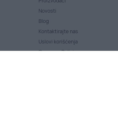
Proizvođači
Novosti
Blog
Kontaktirajte nas
Uslovi korišćenja
Company Policies
Pratite nas