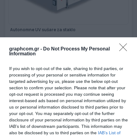
Autonomne UV sušare za staklo
Samostalne UV sušare za staklo su dizajnirane za sušenje UV boja
graphcom.gr -
Do Not Process My Personal
na staklu, sa primenom u automobilskoj i elektronskoj industriji
Information
Pogledaj još
If you wish to opt-out of the sale, sharing to third parties, or
processing of your personal or sensitive information for
targeted advertising by us, please use the below opt-out
section to confirm your selection. Please note that after your
opt-out request is processed you may continue seeing
interest-based ads based on personal information utilized by
us or personal information disclosed to third parties prior to
your opt-out. You may separately opt-out of the further
disclosure of your personal information by third parties on the
IAB’s list of downstream participants. This information may
also be disclosed by us to third parties on the
IAB’s List of