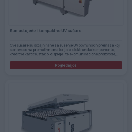
Samostojeće i kompaktne UV sušare
Ove sušare su dizajnirane za sušenje UV površinskih premaza koji
se nanose na promotivne materijale, elektronske komponente,
kreditne kartice, staklo, displeje i telekomunikacione proizvode,
kao i 3D objekte itd.
Pogledaj još