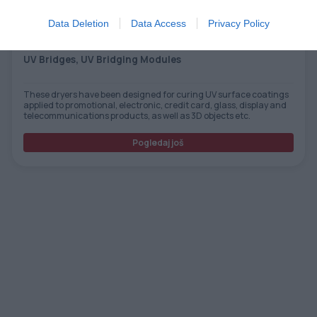
Data Deletion
Data Access
Privacy Policy
UV Bridges, UV Bridging Modules
These dryers have been designed for curing UV surface coatings
applied to promotional, electronic, credit card, glass, display and
telecommunications products, as well as 3D objects etc.
Pogledaj još