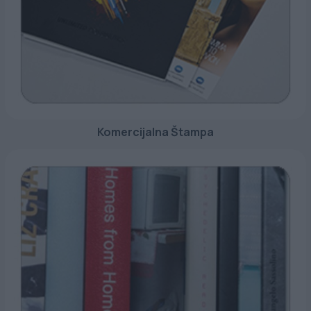
ETIKETE
ALATI - DODATNA OPREMA
TEHNIČKI CRTEŽI
POMOĆNA OPREMA
PO NARUDŽBINI
POLOVNA OPREMA
Komercijalna Štampa