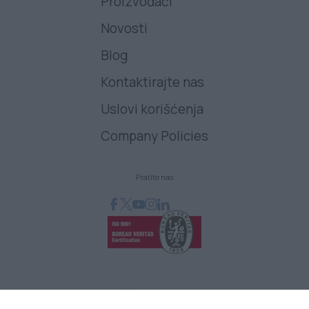
Proizvođači
Novosti
Blog
Kontaktirajte nas
Uslovi korišćenja
Company Policies
Pratite nas