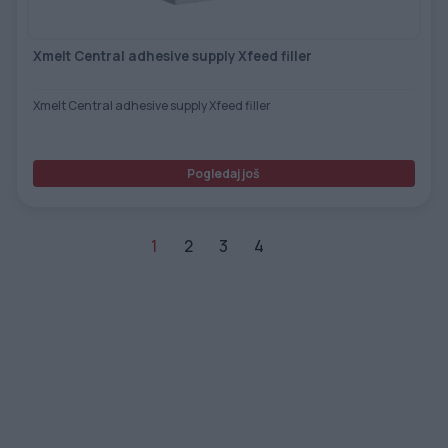
Xmelt Central adhesive supply Xfeed filler
Xmelt Central adhesive supply Xfeed filler
Pogledaj još
1
2
3
4