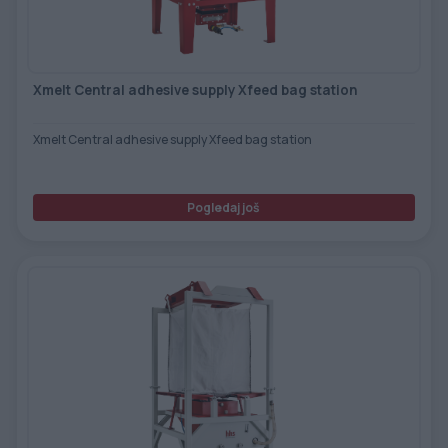
ETIKETE
ALATI - DODATNA OPREMA
TEHNIČKI CRTEŽI
POMOĆNA OPREMA
Xmelt Central adhesive supply Xfeed bag station
PO NARUDŽBINI
Xmelt Central adhesive supply Xfeed bag station
POLOVNA OPREMA
Pogledaj još