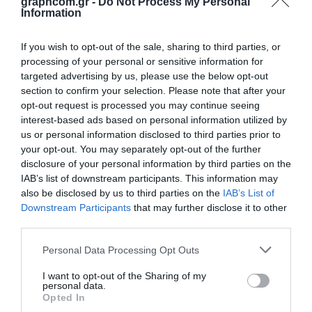
Opis
Specifikacije
Aplikacije
Preuzimanja
graphcom.gr -
Do Not Process My Personal
Information
Kontakt
If you wish to opt-out of the sale, sharing to third parties, or
NSC61 IR Transmitting Black is formulated to adhere to transparent
processing of your personal or sensitive information for
polycarbonate, pre-treated polyester and acrylic. The ink allows high
targeted advertising by us, please use the below opt-out
transmission at wavelengths starting from 700 nanometers and longer
section to confirm your selection. Please note that after your
and exhibits good opacity with low visible light transmission.
opt-out request is processed you may continue seeing
Transmission efficiency may be affected by the ink layer and addition of
interest-based ads based on personal information utilized by
additives to the ink; spectrometer measurements may vary. The NSC61
us or personal information disclosed to third parties prior to
is compatible to inter-print with the 8400 Series solvent-based screen
your opt-out. You may separately opt-out of the further
ink system. Thorough testing is necessary before any production run.
disclosure of your personal information by third parties on the
(formerly 6002050584)
IAB’s list of downstream participants. This information may
also be disclosed by us to third parties on the
IAB’s List of
Substrates:
Polycarbonate (PC), Pre-treated or primed polyester (PET),
Acrylic (PMMA).
Downstream Participants
that may further disclose it to other
third parties.
Additives:
NB80 Catalyst, RE195 Thinner, RE196 Retarder.
Personal Data Processing Opt Outs
I want to opt-out of the Sharing of my
personal data.
Opted In