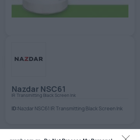
ETIKETE
ALATI - DODATNA OPREMA
TEHNIČKI CRTEŽI
POMOĆNA OPREMA
PO NARUDŽBINI
POLOVNA OPREMA
Nazdar NSC61
IR Transmitting Black Screen Ink
ID:
Nazdar NSC61 IR Transmitting Black Screen Ink