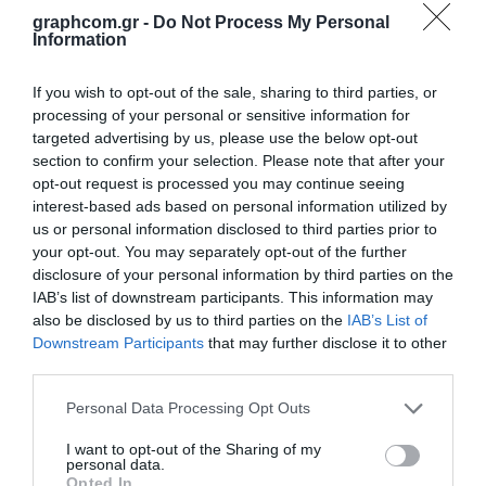
Opis
Specifikacije
Aplikacije
Preuzimanja
graphcom.gr -
Do Not Process My Personal
Information
Kontakt
If you wish to opt-out of the sale, sharing to third parties, or
processing of your personal or sensitive information for
RA1000 Premium Gloss Roller Coat Clear is a UV curable protective
targeted advertising by us, please use the below opt-out
coating to maximize the durability and abrasion resistance of digitally
printed graphics. This product shows excellent clarity and flow-out
section to confirm your selection. Please note that after your
properties. The primary features of this product are as follows:
opt-out request is processed you may continue seeing
interest-based ads based on personal information utilized by
Maximum exterior performance with resistance to the effects of UV
us or personal information disclosed to third parties prior to
degradation and color fading.
your opt-out. You may separately opt-out of the further
Excellent adhesion on most self-supporting flexible vinyls and
disclosure of your personal information by third parties on the
pressure sensitive vinyls.
IAB’s list of downstream participants. This information may
Excellent “flexibility” for decal graphics over curved or irregular
also be disclosed by us to third parties on the
IAB’s List of
surfaces.
Downstream Participants
that may further disclose it to other
Enhanced gasoline resistance.
third parties.
Substrates:
Premium Pressure Sensitive Cast Vinyl, Flexible vinyl.
Personal Data Processing Opt Outs
I want to opt-out of the Sharing of my
personal data.
Opted In