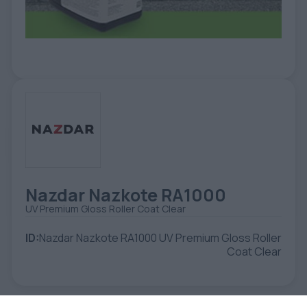
ETIKETE
ALATI - DODATNA OPREMA
TEHNIČKI CRTEŽI
POMOĆNA OPREMA
PO NARUDŽBINI
POLOVNA OPREMA
Nazdar Nazkote RA1000
UV Premium Gloss Roller Coat Clear
ID:
Nazdar Nazkote RA1000 UV Premium Gloss Roller
Coat Clear