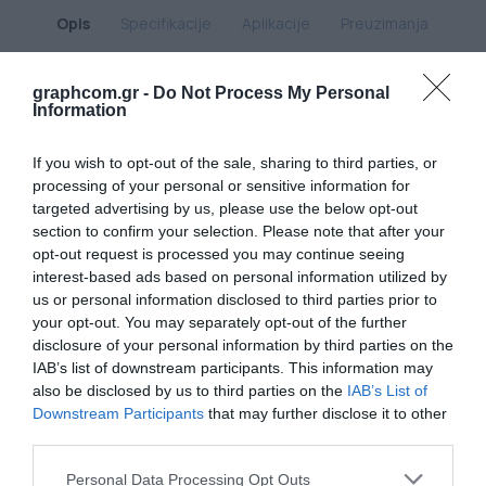
Opis
Specifikacije
Aplikacije
Preuzimanja
Kontakt
graphcom.gr -
Do Not Process My Personal
Information
Nazdar 4200 UV Screen Inks serija boja za sito štampu uključuje
najnoviju tehnologiju za optimizaciju brzine sušenja, opsega adhezije,
fleksibilnosti boje, brzine štampe i kvaliteta slike. Serija 4200
If you wish to opt-out of the sale, sharing to third parties, or
predstavlja proboj u pružanju konkurentne, visokokvalitetne boje koja
processing of your personal or sensitive information for
izdržava neke od najtežih zahteva za završnu obradu i isporuku na
targeted advertising by us, please use the below opt-out
tržištu grafike.
section to confirm your selection. Please note that after your
opt-out request is processed you may continue seeing
Nazdar 4200 UV Screen Inks je namenjena za unutrašnju i
interest-based ads based on personal information utilized by
kratkotrajnu spoljašnju upotrebu na širokom spektru podloga,
us or personal information disclosed to third parties prior to
uključujući stiren, premazani papir i valovite polipropilenske podloge.
your opt-out. You may separately opt-out of the further
Podloge:
disclosure of your personal information by third parties on the
Premazani papir/kartonstiren
IAB’s list of downstream participants. This information may
also be disclosed by us to third parties on the
IAB’s List of
Tretirani valovani polipropilen
Downstream Participants
that may further disclose it to other
Tretirani poliester
third parties.
Najčvršći i najfleksibilniji vinil
Ntatički prijanjajući vinil
Personal Data Processing Opt Outs