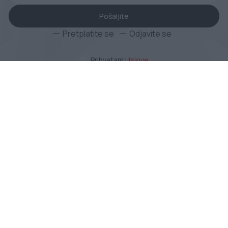
Pošaljite
Pretplatite se
Odjavite se
Prihvatam
Uslove
Početna stranica
O nama
Tržišta
Proizvođači
Novosti
Blog
Kontaktirajte nas