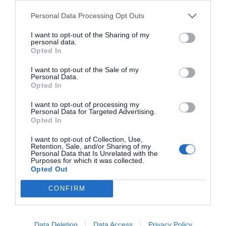
Personal Data Processing Opt Outs
Xante EN/PRESS Digital Multi-Media
Valiani 
Press
I want to opt-out of the Sharing of my
personal data.
atbed)
Digitalni laserski štampač za brzu
Fleksibiln
Opted In
terijala
proizvodnju koverti i obrazaca
automats
I want to opt-out of the Sale of my
Personal Data.
Pogledaj još
Opted In
I want to opt-out of processing my
Personal Data for Targeted Advertising.
Opted In
I want to opt-out of Collection, Use,
Retention, Sale, and/or Sharing of my
Personal Data that Is Unrelated with the
Pogledaj još
Purposes for which it was collected.
Opted Out
CONFIRM
Data Deletion
Data Access
Privacy Policy